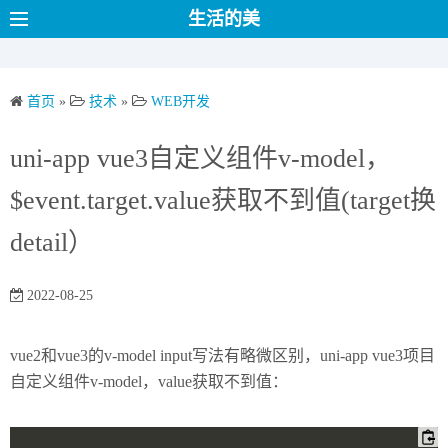
S
生活的美
k
i
p
首页
»
技术
»
WEB开发
t
o
uni-app vue3自定义组件v-model，
c
o
$event.target.value获取不到值(target换
n
detail）
t
e
2022-08-25
n
t
vue2和vue3的v-model input写法有略微区别，uni-app vue3项目
自定义组件v-model，value获取不到值：