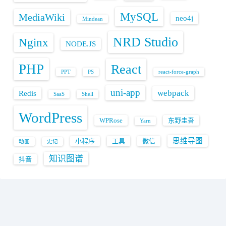
MySQL
MediaWiki
neo4j
Mindean
NRD Studio
Nginx
NODE.JS
PHP
React
PPT
PS
react-force-graph
uni-app
webpack
Redis
SaaS
Shell
WordPress
WPRose
东野圭吾
Yarn
思维导图
小程序
工具
微信
动画
史记
知识图谱
抖音