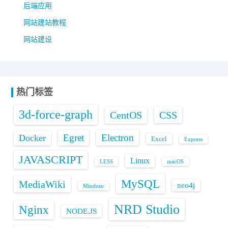
后端应用
网站建站教程
网站建设
热门标签
3d-force-graph
CentOS
CSS
Egret
Electron
Docker
Excel
Express
JAVASCRIPT
Linux
LESS
macOS
MySQL
MediaWiki
neo4j
Mindean
NRD Studio
Nginx
NODE.JS