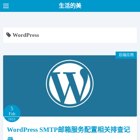
S
生活的美
k
i
p
WordPress
t
o
c
后端应用
o
n
t
e
n
t
5
Feb
2025
WordPress SMTP邮箱服务配置相关排查记