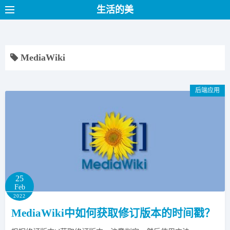
S
生活的美
k
i
p
MediaWiki
t
o
c
后端应用
o
n
t
e
n
t
25
Feb
2022
MediaWiki中如何获取修订版本的时间戳？