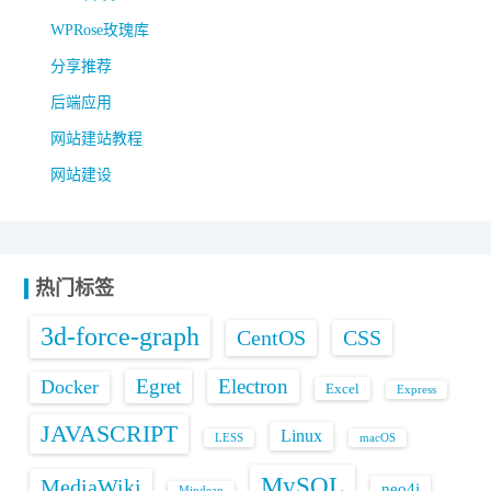
WPRose玫瑰库
分享推荐
后端应用
网站建站教程
网站建设
热门标签
3d-force-graph
CentOS
CSS
Egret
Electron
Docker
Excel
Express
JAVASCRIPT
Linux
LESS
macOS
MySQL
MediaWiki
neo4j
Mindean