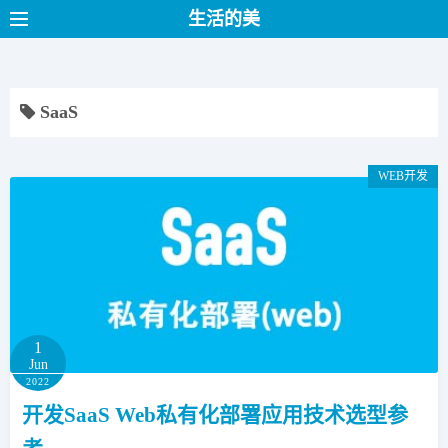
S
生活的美
k
i
p
SaaS
t
o
c
WEB开发
o
n
t
e
n
t
1
Jun
2022
开发SaaS Web私有化部署应用技术选型参