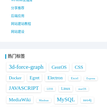
WPRose玫瑰库
分享推荐
后端应用
网站建站教程
网站建设
热门标签
3d-force-graph
CentOS
CSS
Egret
Electron
Docker
Excel
Express
JAVASCRIPT
Linux
LESS
macOS
MySQL
MediaWiki
neo4j
Mindean