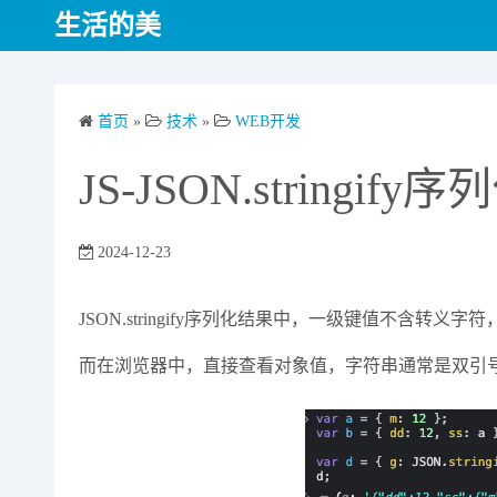
S
生活的美
k
i
p
首页
»
技术
»
WEB开发
t
o
JS-JSON.string
c
o
n
2024-12-23
t
e
JSON.stringify序列化结果中，一级键值不含转义
n
t
而在浏览器中，直接查看对象值，字符串通常是双引