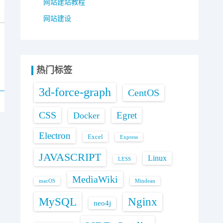
网站建站教程
网站建设
热门标签
3d-force-graph
CentOS
CSS
Egret
Docker
Electron
Excel
Express
JAVASCRIPT
Linux
LESS
MediaWiki
macOS
Mindean
MySQL
Nginx
neo4j