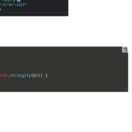
SON
.
stringify
(
b
)
)
)
}