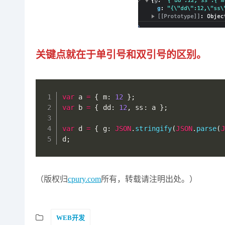
关键点就在于单引号和双引号的区别。
var
 a 
=
{
 m
:
12
}
;
var
 b 
=
{
 dd
:
12
,
 ss
:
 a 
}
;
var
 d 
=
{
 g
:
JSON
.
stringify
(
JSON
.
parse
(
J
d
;
（版权归
cpury.com
所有，转载请注明出处。）
WEB开发