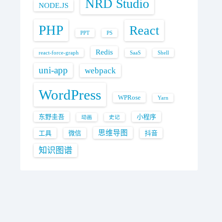
NRD Studio
NODE.JS
PHP
React
PPT
PS
Redis
react-force-graph
SaaS
Shell
uni-app
webpack
WordPress
WPRose
Yarn
东野圭吾
小程序
动画
史记
思维导图
工具
微信
抖音
知识图谱